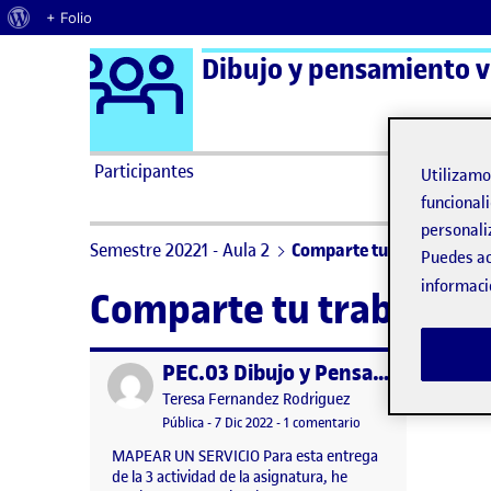
Acerca de WordPress
+ Folio
Logo Ágora
Dibujo y pensamiento vi
Saltar al contenido
Participantes
Utilizam
funcionali
personali
Semestre 20221 - Aula 2
Comparte tu trabajo
Puedes ac
informaci
Comparte tu trabajo
PEC.03 Dibujo y Pensamiento visual
Publicado por
Publicado por
Teresa Fernandez Rodriguez
Visibilidad:
Fecha de publicación
en PEC.03 Dibujo y Pe
Pública
-
7 Dic 2022
-
1 comentario
MAPEAR UN SERVICIO Para esta entrega
de la 3 actividad de la asignatura, he