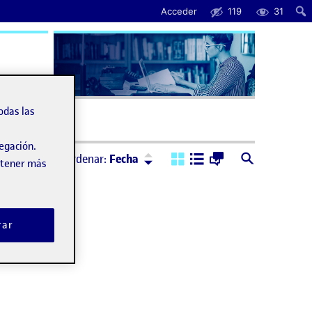
Acceder
119
31
uda
odas las
vegación.
Ordenar:
Descendente
Ordenar:
Fecha
obtener más
rar