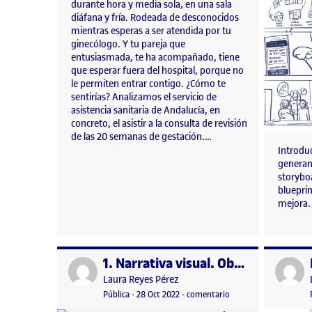
durante hora y media sola, en una sala
diáfana y fría. Rodeada de desconocidos
mientras esperas a ser atendida por tu
ginecólogo. Y tu pareja que
entusiasmada, te ha acompañado, tiene
que esperar fuera del hospital, porque no
le permiten entrar contigo. ¿Cómo te
sentirías? Analizamos el servicio de
asistencia sanitaria de Andalucía, en
concreto, el asistir a la consulta de revisión
de las 20 semanas de gestación.…
Introduc
generam
storybo
bluepri
mejora.
1. Narrativa visual. Observación, documentación y análisis
Publicado por
Publicad
Publicado por
Laura Reyes Pérez
Visibilidad:
Fecha de publicación
28 octubre, 2022 10:23 am
en 1. Narrativa visual
Pública
-
28 Oct 2022
-
comentario