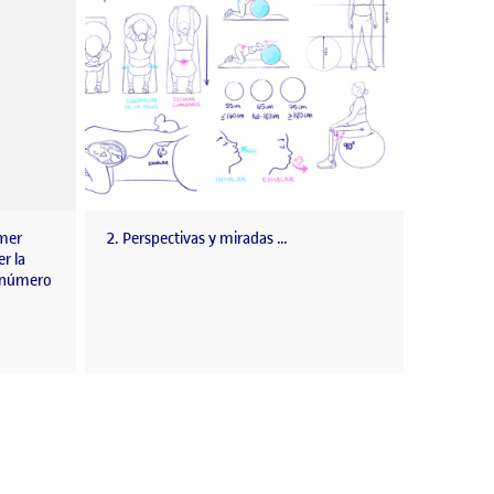
imer
2. Perspectivas y miradas …
r la
e número