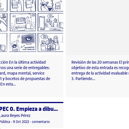
ción En la última actividad
Revisión de las 20 semanas El pr
os una serie de entregables:
objetivo de esta entrada es recoge
ard, mapa mental, service
entrega de la actividad evaluabl
nt y bocetos de propuestas de
3. Partiendo…
 En esta…
PEC 0. Empieza a dibujar
o por
Publicado por
Laura Reyes Pérez
. Observación, documentación y análisis
Visibilidad:
Fecha de publicación
en PEC 0. Empieza a dibujar
Pública
-
9 Oct 2022
-
comentario