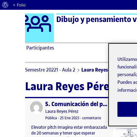
Acerca de WordPress
+ Folio
Logo Ágora
Dibujo y pensamiento vi
Saltar al contenido
Participantes
Utilizam
funcionali
Semestre 20221 - Aula 2
Laura Reyes Pérez
personali
Puedes ac
Laura Reyes Pérez
informaci
5. Comunicación del proyecto
Publicado por
Publicad
Publicado por
Laura Reyes Pérez
Visibilidad:
Fecha de publicación
13 febrero, 2024 3:34 pm
en 5. Comunicación de
Pública
-
25 Ene 2023
-
comentario
Elevator pitch Imagina estar embarazada
de 20 semanas y tener que esperar