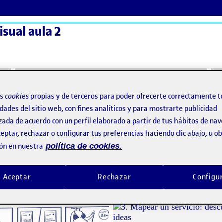
sual aula 2
ActiFolios
Ay
os
cookies
propias y de terceros para poder ofrecerte correctamente t
dades del sitio web, con fines analíticos y para mostrarte publicidad
zada de acuerdo con un perfil elaborado a partir de tus hábitos de na
eptar, rechazar o configurar tus preferencias haciendo clic abajo, u 
ón en nuestra
política de cookies.
4. Mostrar y testear
o por
Publicado por
Aceptar
Rechazar
Configu
Publicado por
Publicado por
Laura Reyes Pérez
Laura Reyes Pérez
l proyecto
Visibilidad:
Fecha de publicación
24 enero, 2023 6:50 pm
en 4. Mostrar y testear
Visibilidad:
Fecha de publicació
16 dici
Pública
-
10 Ene 2023
-
comentario
Pública
-
29 Nov 2022
-
1 com