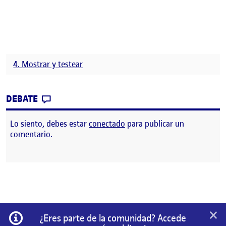
4. Mostrar y testear
CONTRIBUTION
0
EN PEC 4 – MOSTRAR I TESTEJAR
DEBATE
Lo siento, debes estar
conectado
para publicar un
comentario.
×
Información
¿Eres parte de la comunidad? Accede